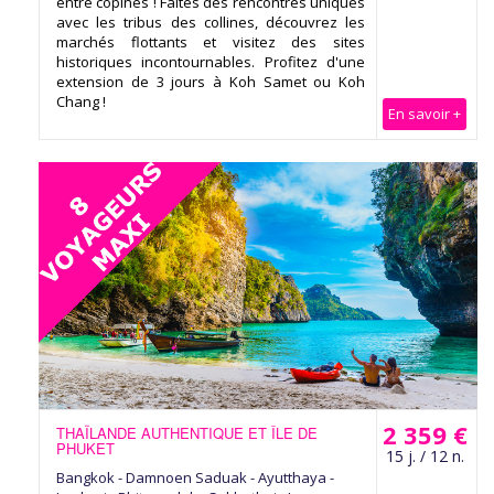
entre copines ! Faites des rencontres uniques
avec les tribus des collines, découvrez les
marchés flottants et visitez des sites
historiques incontournables. Profitez d'une
extension de 3 jours à Koh Samet ou Koh
Chang !
En savoir +
2 359 €
THAÏLANDE AUTHENTIQUE ET ÎLE DE
PHUKET
15 j. / 12 n.
Bangkok - Damnoen Saduak - Ayutthaya -