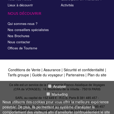
Lieux à découvrir
Activités
NOUS DÉCOUVRIR
Qui sommes-nous ?
Nos conseillers spécialistes
Nos Brochures
Nous contacter
Offices de Tourisme
Conditions de Vente
|
Assurance
|
Sécurité et confidentialité
|
Tarifs groupe
|
Guide du voyageur
|
Partenaires
|
Plan du site
Ce site est un service de la Compagnie Franco-Asiatique de Voyages
Analyse
(CFA de VOYAGES) : 16 Boulevard de la Villette - 75019 PARIS
France
Marketing
SARL au capital de 152 449 € - R.C.S. Paris B 381 485 457 -
Nous utilisons des cookies pour vous offrir la meilleure expérience
Immatriculation "Atout France": IM075110232 - N° IATA 202 21950 -
CNIL N° 727146 - N° de TVA intracommunautaire FR 40 381 485 457
possible. De plus, ils permettent au système d'analyser le
RCP GAN EuroCourtage IARD Contrat N° 86.017.655 pour 3 811
comportement des visiteurs afin d'améliorer continuellement le site