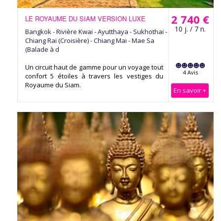
2 740 €
LE ROYAUME DU SIAM VERSION LUXE
10 j. / 7 n.
Bangkok - Rivière Kwai - Ayutthaya - Sukhothai -
Chiang Rai (Croisière) - Chiang Mai - Mae Sa
(Balade à d
Un circuit haut de gamme pour un voyage tout
4 Avis
confort 5 étoiles à travers les vestiges du
Royaume du Siam.
En savoir +