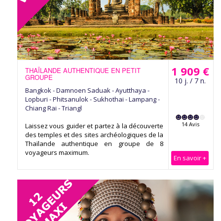
1 909 €
THAÏLANDE AUTHENTIQUE EN PETIT
GROUPE
10 j. / 7 n.
Bangkok - Damnoen Saduak - Ayutthaya -
Lopburi - Phitsanulok - Sukhothai - Lampang -
Chiang Rai - Triangl
14 Avis
Laissez vous guider et partez à la découverte
des temples et des sites archéologiques de la
Thaïlande authentique en groupe de 8
voyageurs maximum.
En savoir +