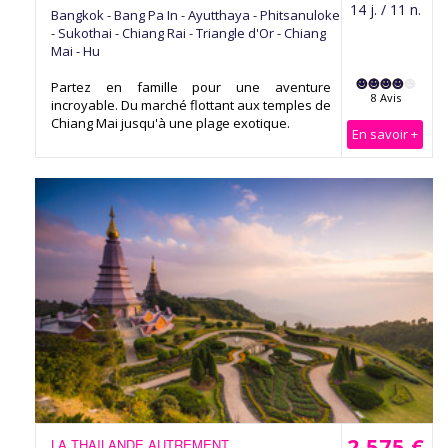
14 j. / 11 n.
Bangkok - Bang Pa In - Ayutthaya - Phitsanuloke
- Sukothai - Chiang Rai - Triangle d'Or - Chiang
Mai - Hu
Partez en famille pour une aventure
8 Avis
incroyable. Du marché flottant aux temples de
Chiang Mai jusqu'à une plage exotique.
En savoir +
2 575 €
LA THAILANDE AUTREMENT