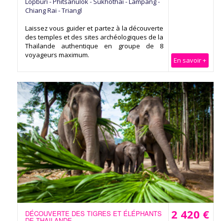
Lopburi - Phitsanulok - Sukhothai - Lampang -
Chiang Rai - Triangl
Laissez vous guider et partez à la découverte
des temples et des sites archéologiques de la
Thaïlande authentique en groupe de 8
voyageurs maximum.
En savoir +
2 420 €
DÉCOUVERTE DES TIGRES ET ÉLÉPHANTS
DE THAILANDE