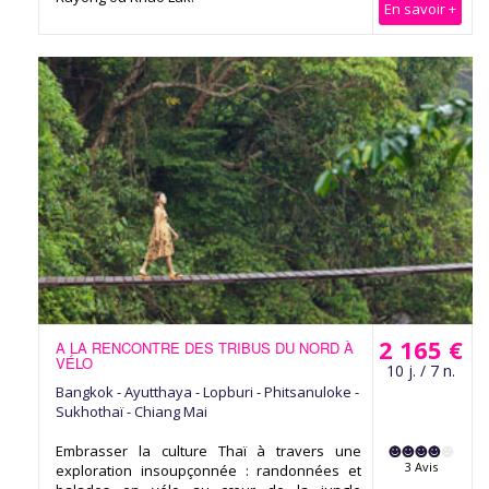
En savoir +
2 165 €
A LA RENCONTRE DES TRIBUS DU NORD À
VÉLO
10 j. / 7 n.
Bangkok - Ayutthaya - Lopburi - Phitsanuloke -
Sukhothaï - Chiang Mai
Embrasser la culture Thaï à travers une
3 Avis
exploration insoupçonnée : randonnées et