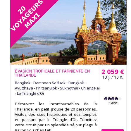
2 059 €
ÉVASION TROPICALE ET FARNIENTE EN
THAÏLANDE
13 j. / 10 n.
Bangkok - Damnoen Saduak - Bangkok -
Ayutthaya - Phitsanulok - Sukhothai - Chiang Rai
- Le Triangle d’Or
2 Avis
Découvrez les incontournables de la
Thaïlande, en petit groupe de 20 personnes.
Visitez des sites historiques et des temples
en passant par le Triangle d’Or. Terminez
votre circuit par un splendide séjour plage à
Rayong ou Khao Lak.