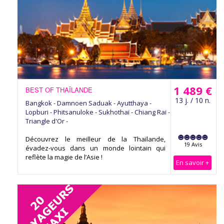
1 489 €
BEST OF THAÏLANDE
13 j. / 10 n.
Bangkok - Damnoen Saduak - Ayutthaya -
Lopburi - Phitsanuloke - Sukhothaï - Chiang Rai -
Triangle d'Or -
Découvrez le meilleur de la Thaïlande,
19 Avis
évadez-vous dans un monde lointain qui
reflète la magie de l’Asie !
En savoir +