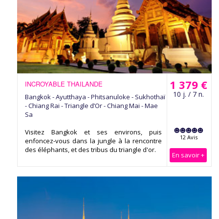
1 379 €
INCROYABLE THAILANDE
10 j. / 7 n.
Bangkok - Ayutthaya - Phitsanuloke - Sukhothaï
- Chiang Rai - Triangle d’Or - Chiang Mai - Mae
Sa
Visitez Bangkok et ses environs, puis
12 Avis
enfoncez-vous dans la jungle à la rencontre
des éléphants, et des tribus du triangle d'or.
En savoir +