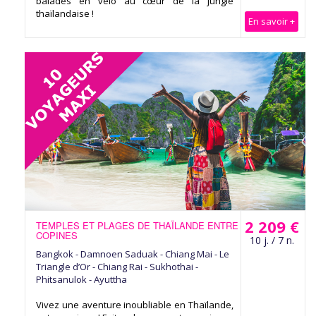
balades en vélo au cœur de la jungle
thaïlandaise !
En savoir +
2 209 €
TEMPLES ET PLAGES DE THAÏLANDE ENTRE
COPINES
10 j. / 7 n.
Bangkok - Damnoen Saduak - Chiang Mai - Le
Triangle d’Or - Chiang Rai - Sukhothai -
Phitsanulok - Ayuttha
Vivez une aventure inoubliable en Thaïlande,