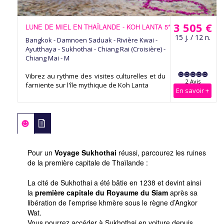
3 505 €
LUNE DE MIEL EN THAÏLANDE - KOH LANTA 5*
15 j. / 12 n.
Bangkok - Damnoen Saduak - Rivière Kwai -
Ayutthaya - Sukhothai - Chiang Rai (Croisière) -
Chiang Mai - M
Vibrez au rythme des visites culturelles et du
2 Avis
farniente sur l'île mythique de Koh Lanta
En savoir +
Pour un
Voyage Sukhothai
réussi, parcourez les ruines
de la première capitale de Thaïlande :
La cité de Sukhothai a été bâtie en 1238 et devint ainsi
la
première capitale du Royaume du Siam
après sa
libération de l’emprise khmère sous le règne d’Angkor
Wat.
Vous pourrez accéder à Sukhothai en voiture depuis