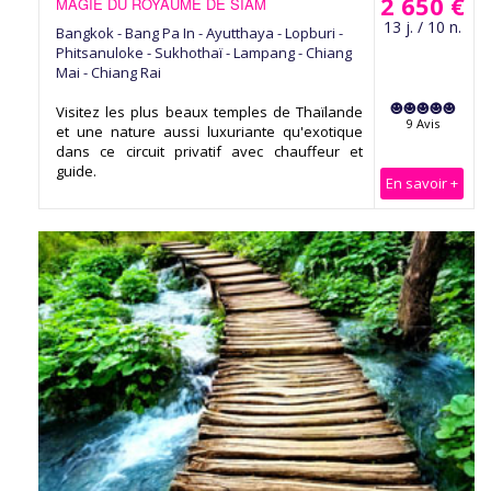
2 650 €
MAGIE DU ROYAUME DE SIAM
13 j. / 10 n.
Bangkok - Bang Pa In - Ayutthaya - Lopburi -
Phitsanuloke - Sukhothaï - Lampang - Chiang
Mai - Chiang Rai
Visitez les plus beaux temples de Thaïlande
9 Avis
et une nature aussi luxuriante qu'exotique
dans ce circuit privatif avec chauffeur et
guide.
En savoir +