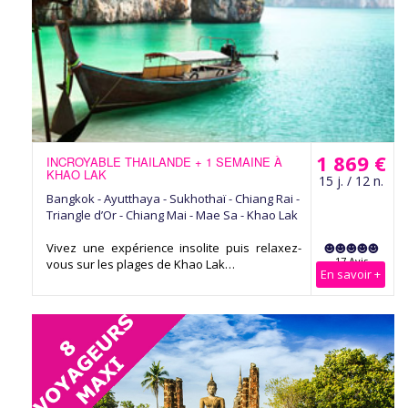
1 869 €
INCROYABLE THAILANDE + 1 SEMAINE À
KHAO LAK
15 j. / 12 n.
Bangkok - Ayutthaya - Sukhothaï - Chiang Rai -
Triangle d’Or - Chiang Mai - Mae Sa - Khao Lak
Vivez une expérience insolite puis relaxez-
17 Avis
vous sur les plages de Khao Lak…
En savoir +