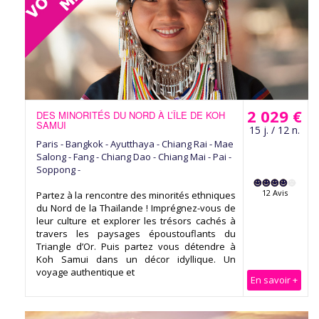
2 029 €
DES MINORITÉS DU NORD À L’ÎLE DE KOH
SAMUI
15 j. / 12 n.
Paris - Bangkok - Ayutthaya - Chiang Rai - Mae
Salong - Fang - Chiang Dao - Chiang Mai - Pai -
Soppong -
12 Avis
Partez à la rencontre des minorités ethniques
du Nord de la Thaïlande ! Imprégnez-vous de
leur culture et explorer les trésors cachés à
travers les paysages époustouflants du
Triangle d’Or. Puis partez vous détendre à
Koh Samui dans un décor idyllique. Un
voyage authentique et
En savoir +