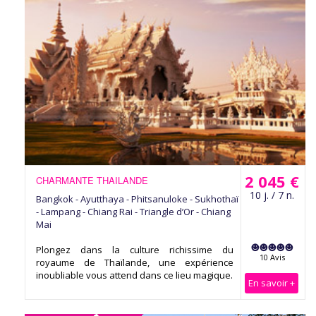
2 045 €
CHARMANTE THAILANDE
10 j. / 7 n.
Bangkok - Ayutthaya - Phitsanuloke - Sukhothaï
- Lampang - Chiang Rai - Triangle d’Or - Chiang
Mai
Plongez dans la culture richissime du
10 Avis
royaume de Thaïlande, une expérience
inoubliable vous attend dans ce lieu magique.
En savoir +