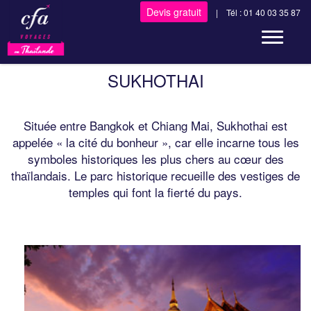
Devis gratuit
| Tél : 01 40 03 35 87
Toggle n
SUKHOTHAI
Située entre Bangkok et Chiang Mai, Sukhothai est
appelée « la cité du bonheur », car elle incarne tous les
symboles historiques les plus chers au cœur des
thaïlandais. Le parc historique recueille des vestiges de
temples qui font la fierté du pays.