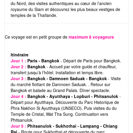
du Nord, des visites authentiques au cœur de l’ancien
royaume du Siam et découvrez les plus beaux vestiges de
temples de la Thaïlande.
Ce voyage est en petit groupe de
maximum 8 voyageurs
Itinéraire
Jour 1 :
Paris - Bangkok
- Départ de Paris pour Bangkok.
Jour 2 :
Bangkok
- Accueil par votre guide et chauffeur,
transfert jusqu’à l’hôtel. Installation et temps libre.
Jour 3 :
Bangkok - Damnoen Saduak - Bangkok
- Visite
du marché flottant de Damnoen Saduak. . Retour sur
Bangkok et balade au Grand Palais. Dîner spectacle.
Jour 4 :
Bangkok - Ayutthaya - Lopburi - Phitsanulok
-
Départ pour Ayutthaya. Découverte du Parc Historique de
Phra Nakhon Si Ayutthaya (UNSECO). Puis visites du du
Temple de Cristal, Wat Tha Sung. Continuation vers
Phitsanulok.
Jour 5 :
Phitsanulok - Sukhothai - Lampang - Chiang
Rai
- Route pour Sukhothaï et découverte du parc