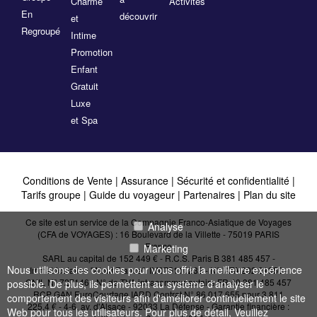
Charme
Activités
En
découvrir
et
Regroupé
Intime
Promotion
Enfant
Gratuit
Luxe
et Spa
Conditions de Vente
|
Assurance
|
Sécurité et confidentialité
|
Tarifs groupe
|
Guide du voyageur
|
Partenaires
|
Plan du site
Ce site est un service de la Compagnie Franco-Asiatique de Voyages
Analyse
(CFA de VOYAGES) : 16 Boulevard de la Villette - 75019 PARIS
France
Marketing
SARL au capital de 152 449 € - R.C.S. Paris B 381 485 457 -
Nous utilisons des cookies pour vous offrir la meilleure expérience
Immatriculation "Atout France": IM075110232 - N° IATA 202 21950 -
CNIL N° 727146 - N° de TVA intracommunautaire FR 40 381 485 457
possible. De plus, ils permettent au système d'analyser le
RCP GAN EuroCourtage IARD Contrat N° 86.017.655 pour 3 811
comportement des visiteurs afin d'améliorer continuellement le site
225,4 € - 4-6, av. d'Alsace - 92033 La Défense - Garantie financière :
Web pour tous les utilisateurs. Pour plus de détail, Veuillez