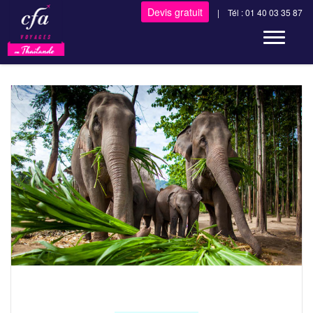
Devis gratuit
| Tél : 01 40 03 35 87
Toggle n