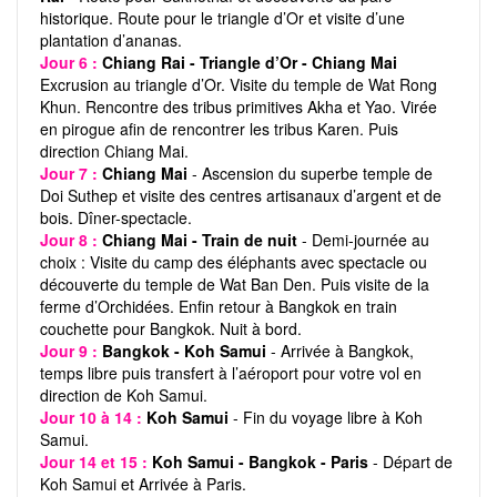
historique. Route pour le triangle d’Or et visite d’une
plantation d’ananas.
Jour 6 :
Chiang Rai - Triangle d’Or - Chiang Mai
Excrusion au triangle d’Or. Visite du temple de Wat Rong
Khun. Rencontre des tribus primitives Akha et Yao. Virée
en pirogue afin de rencontrer les tribus Karen. Puis
direction Chiang Mai.
Jour 7 :
Chiang Mai
- Ascension du superbe temple de
Doi Suthep et visite des centres artisanaux d’argent et de
bois. Dîner-spectacle.
Jour 8 :
Chiang Mai - Train de nuit
- Demi-journée au
choix : Visite du camp des éléphants avec spectacle ou
découverte du temple de Wat Ban Den. Puis visite de la
ferme d’Orchidées. Enfin retour à Bangkok en train
couchette pour Bangkok. Nuit à bord.
Jour 9 :
Bangkok - Koh Samui
- Arrivée à Bangkok,
temps libre puis transfert à l’aéroport pour votre vol en
direction de Koh Samui.
Jour 10 à 14 :
Koh Samui
- Fin du voyage libre à Koh
Samui.
Jour 14 et 15 :
Koh Samui - Bangkok - Paris
- Départ de
Koh Samui et Arrivée à Paris.