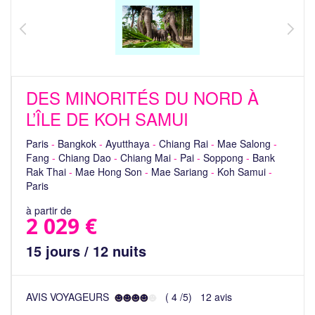
DES MINORITÉS DU NORD À
L’ÎLE DE KOH SAMUI
Paris
-
Bangkok
-
Ayutthaya
-
Chiang Rai
-
Mae Salong
-
Fang
-
Chiang Dao
-
Chiang Mai
-
Pai
-
Soppong
-
Bank
Rak Thai
-
Mae Hong Son
-
Mae Sariang
-
Koh Samui
-
Paris
à partir de
2 029 €
15 jours / 12 nuits
AVIS VOYAGEURS
(
4
/
5
)
12
avis