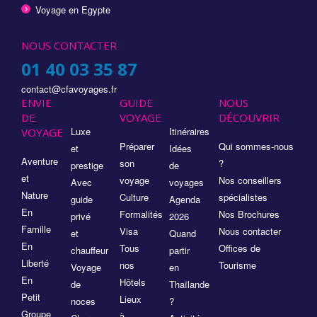
Voyage en Egypte
NOUS CONTACTER
01 40 03 35 87
contact@cfavoyages.fr
ENVIE
GUIDE
NOUS
DE
VOYAGE
DÉCOUVRIR
Luxe
Itinéraires
VOYAGE
Préparer
Qui sommes-nous
et
Idées
Aventure
son
?
prestige
de
et
voyage
Nos conseillers
Avec
voyages
Nature
Culture
spécialistes
guide
Agenda
En
Formalités
Nos Brochures
privé
2026
Famille
Visa
Nous contacter
et
Quand
En
Tous
Offices de
chauffeur
partir
Liberté
nos
Tourisme
Voyage
en
En
Hôtels
de
Thaïlande
Petit
Lieux
noces
?
Groupe
à