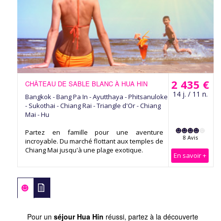
2 435 €
CHÂTEAU DE SABLE BLANC À HUA HIN
14 j. / 11 n.
Bangkok - Bang Pa In - Ayutthaya - Phitsanuloke
- Sukothai - Chiang Rai - Triangle d'Or - Chiang
Mai - Hu
Partez en famille pour une aventure
8 Avis
incroyable. Du marché flottant aux temples de
Chiang Mai jusqu'à une plage exotique.
En savoir +
Pour un
séjour Hua Hin
réussi, partez à la découverte