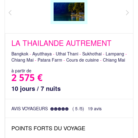
LA THAILANDE AUTREMENT
Bangkok
-
Ayutthaya
-
Uthai Thani
-
Sukhothai
-
Lampang
-
Chiang Mai
-
Patara Farm
-
Cours de cuisine
-
Chiang Mai
à partir de
2 575 €
10 jours / 7 nuits
AVIS VOYAGEURS
(
5
/
5
)
19
avis
POINTS FORTS DU VOYAGE