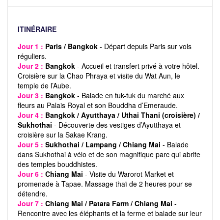
ITINÉRAIRE
Jour 1 :
Paris / Bangkok
- Départ depuis Paris sur vols
réguliers.
Jour 2 :
Bangkok
- Accueil et transfert privé à votre hôtel.
Croisière sur la Chao Phraya et visite du Wat Aun, le
temple de l’Aube.
Jour 3 :
Bangkok
- Balade en tuk-tuk du marché aux
fleurs au Palais Royal et son Bouddha d’Emeraude.
Jour 4 :
Bangkok / Ayutthaya / Uthai Thani (croisière) /
Sukhothai
- Découverte des vestiges d’Ayutthaya et
croisière sur la Sakae Krang.
Jour 5 :
Sukhothai / Lampang / Chiang Mai
- Balade
dans Sukhothai à vélo et de son magnifique parc qui abrite
des temples bouddhistes.
Jour 6 :
Chiang Mai
- Visite du Warorot Market et
promenade à Tapae. Massage thaï de 2 heures pour se
détendre.
Jour 7 :
Chiang Mai / Patara Farm / Chiang Mai
-
Rencontre avec les éléphants et la ferme et balade sur leur