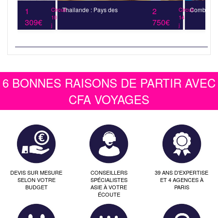
1
Circuit
Thailande : Pays des
2
Circuit
Combiné d'î
10
14
309€
750€
j
j
6 BONNES RAISONS DE PARTIR AVEC
CFA VOYAGES
DEVIS SUR MESURE
CONSEILLERS
39 ANS D'EXPERTISE
SELON VOTRE
SPÉCIALISTES
ET 4 AGENCES À
BUDGET
ASIE À VOTRE
PARIS
ÉCOUTE