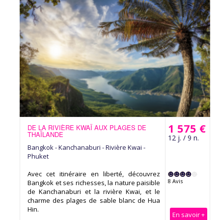
1 575 €
DE LA RIVIÈRE KWAÏ AUX PLAGES DE
THAÏLANDE
12 j. / 9 n.
Bangkok - Kanchanaburi - Rivière Kwai -
Phuket
Avec cet itinéraire en liberté, découvrez
8 Avis
Bangkok et ses richesses, la nature paisible
de Kanchanaburi et la rivière Kwai, et le
charme des plages de sable blanc de Hua
Hin.
En savoir +