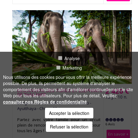
Analyse
Marketing
Nous utilisons des cookies pour vous offrir la meilleure expérience
possible. De plus, ils permettent au système d'analyser le
2 420 €
comportement des visiteurs afin d'améliorer continuellement le site
DÉCOUVERTE DES TIGRES ET ÉLÉPHANTS
DE THAILANDE
Web pour tous les utilisateurs. Pour plus de détail, Veuillez
13 j. / 10 n.
consultez nos Règles de confidentialité
.
Bangkok - Kanchanaburi - Rivière Kwai -
Ayutthaya - Chiang Mai
Accepter la sélection
Partez avec votre famille pour un circuit
6 Avis
plein de rencontres et de découvertes pour
Refuser la sélection
tous les âges !
En savoir +