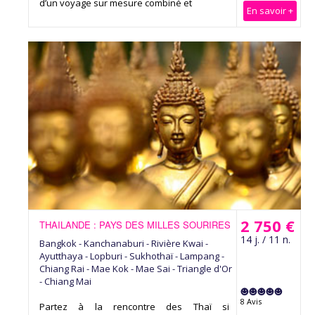
d’un voyage sur mesure combiné et
En savoir +
2 750 €
THAILANDE : PAYS DES MILLES SOURIRES
14 j. / 11 n.
Bangkok - Kanchanaburi - Rivière Kwai -
Ayutthaya - Lopburi - Sukhothaï - Lampang -
Chiang Rai - Mae Kok - Mae Sai - Triangle d'Or
- Chiang Mai
8 Avis
Partez à la rencontre des Thaï si