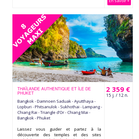
En savoir +
2 359 €
THAÏLANDE AUTHENTIQUE ET ÎLE DE
PHUKET
15 j. / 12 n.
Bangkok - Damnoen Saduak - Ayutthaya -
Lopburi - Phitsanulok - Sukhothai - Lampang -
Chiang Rai - Triangle d’Or - Chiang Mai -
Bangkok - Phuket
Laissez vous guider et partez à la
découverte des temples et des sites