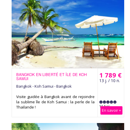
1 789 €
BANGKOK EN LIBERTÉ ET ÎLE DE KOH
SAMUI
13 j. / 10 n.
Bangkok - Koh Samui - Bangkok
Visite guidée à Bangkok avant de rejoindre
la sublime île de Koh Samui : la perle de la
14 Avis
Thaïlande !
En savoir +