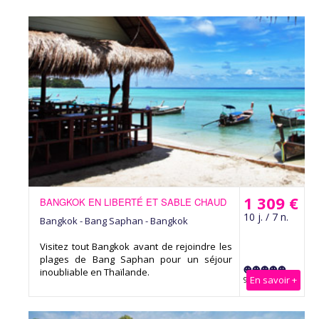
1 309 €
BANGKOK EN LIBERTÉ ET SABLE CHAUD
10 j. / 7 n.
Bangkok - Bang Saphan - Bangkok
Visitez tout Bangkok avant de rejoindre les
plages de Bang Saphan pour un séjour
inoubliable en Thaïlande.
En savoir +
9 Avis