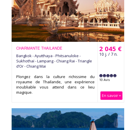
2 045 €
CHARMANTE THAILANDE
10 j. / 7 n.
Bangkok - Ayutthaya - Phitsanuloke -
Sukhothaï - Lampang - Chiang Rai - Triangle
d’Or - Chiang Mai
Plongez dans la culture richissime du
10 Avis
royaume de Thaïlande, une expérience
inoubliable vous attend dans ce lieu
magique.
En savoir +