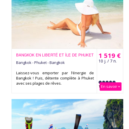
1 519 €
BANGKOK EN LIBERTÉ ET ÎLE DE PHUKET
10 j. / 7 n.
Bangkok - Phuket - Bangkok
Laissez-vous emporter par l’énergie de
Bangkok ! Puis, détente complète à Phuket
avec ses plages de rêves.
En savoir +
17 Avis