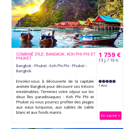
1 759 €
COMBINÉ D'ÎLE: BANGKOK, KOH PHI PHI ET
PHUKET
13 j. / 10 n.
Bangkok - Phuket - Koh Phi Phi - Phuket –
Bangkok
Envolez-vous à découverte de la capitale
1 Avis
animée Bangkok pour découvrir ses trésors
inestimables. Terminez votre séjour sur les
deux îles paradisiaques : Koh Phi Phi et
Phuket où vous pourrez profiter des plages
aux eaux turquoise, aux sables de sable
blanc et aux fonds marins
En savoir +