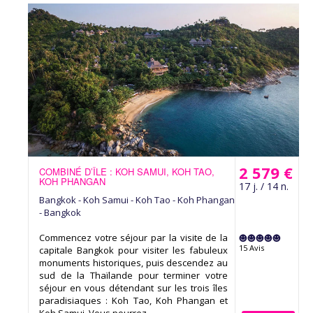
2 579 €
COMBINÉ D’ÎLE : KOH SAMUI, KOH TAO,
KOH PHANGAN
17 j. / 14 n.
Bangkok - Koh Samui - Koh Tao - Koh Phangan
- Bangkok
Commencez votre séjour par la visite de la
15 Avis
capitale Bangkok pour visiter les fabuleux
monuments historiques, puis descendez au
sud de la Thaïlande pour terminer votre
séjour en vous détendant sur les trois îles
paradisiaques : Koh Tao, Koh Phangan et
Koh Samui. Vous pourrez