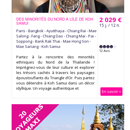
2 029 €
DES MINORITÉS DU NORD À L’ÎLE DE KOH
SAMUI
15 j. / 12 n.
Paris - Bangkok - Ayutthaya - Chiang Rai - Mae
Salong - Fang - Chiang Dao - Chiang Mai - Pai -
Soppong - Bank Rak Thai - Mae Hong Son -
Mae Sariang - Koh Samui
12 Avis
Partez à la rencontre des minorités
ethniques du Nord de la Thaïlande !
Imprégnez-vous de leur culture et explorer
les trésors cachés à travers les paysages
époustouflants du Triangle d’Or. Puis partez
vous détendre à Koh Samui dans un décor
idyllique. Un voyage authentique et
En savoir +