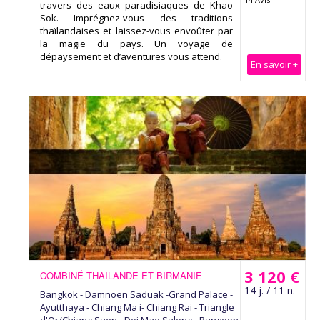
travers des eaux paradisiaques de Khao
Sok. Imprégnez-vous des traditions
thaïlandaises et laissez-vous envoûter par
la magie du pays. Un voyage de
dépaysement et d’aventures vous attend.
En savoir +
3 120 €
COMBINÉ THAILANDE ET BIRMANIE
14 j. / 11 n.
Bangkok - Damnoen Saduak -Grand Palace -
Ayutthaya - Chiang Ma i- Chiang Rai - Triangle