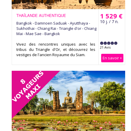
1 529 €
THAÏLANDE AUTHENTIQUE
10 j. / 7 n.
Bangkok - Damnoen Saduak - Ayutthaya -
Sukhothai - Chiang Rai - Triangle d'or - Chiang
Mai - Mae Sae - Bangkok
Vivez des rencontres uniques avec les
21 Avis
tribus du Triangle d'Or, et découvrez les
vestiges de l'ancien Royaume du Siam.
En savoir +