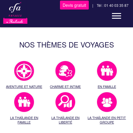
Devis gratuit
| Tél : 01 40 03 35 87
Toggle n
NOS THÈMES DE VOYAGES
AVENTURE ET NATURE
CHARME ET INTIME
EN FAMILLE
LA THAÏLANDE EN
LA THAÏLANDE EN
LA THAÏLANDE EN PETIT
FAMILLE
LIBERTÉ
GROUPE