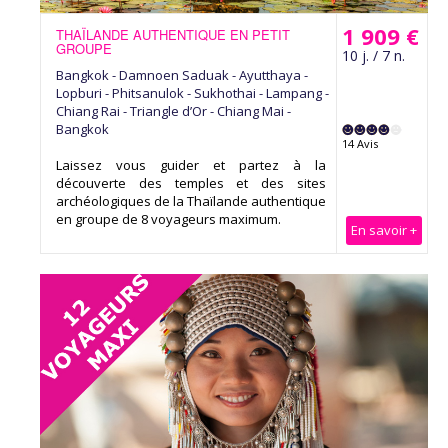
1 909 €
THAÏLANDE AUTHENTIQUE EN PETIT
GROUPE
10 j. / 7 n.
Bangkok - Damnoen Saduak - Ayutthaya -
Lopburi - Phitsanulok - Sukhothai - Lampang -
Chiang Rai - Triangle d’Or - Chiang Mai -
Bangkok
14 Avis
Laissez vous guider et partez à la
découverte des temples et des sites
archéologiques de la Thaïlande authentique
en groupe de 8 voyageurs maximum.
En savoir +