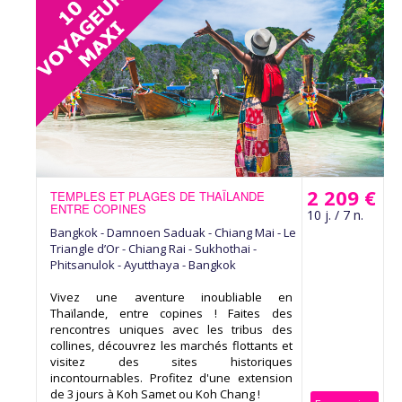
2 209 €
TEMPLES ET PLAGES DE THAÏLANDE
ENTRE COPINES
10 j. / 7 n.
Bangkok - Damnoen Saduak - Chiang Mai - Le
Triangle d’Or - Chiang Rai - Sukhothai -
Phitsanulok - Ayutthaya - Bangkok
Vivez une aventure inoubliable en
Thaïlande, entre copines ! Faites des
rencontres uniques avec les tribus des
collines, découvrez les marchés flottants et
visitez des sites historiques
incontournables. Profitez d'une extension
de 3 jours à Koh Samet ou Koh Chang !