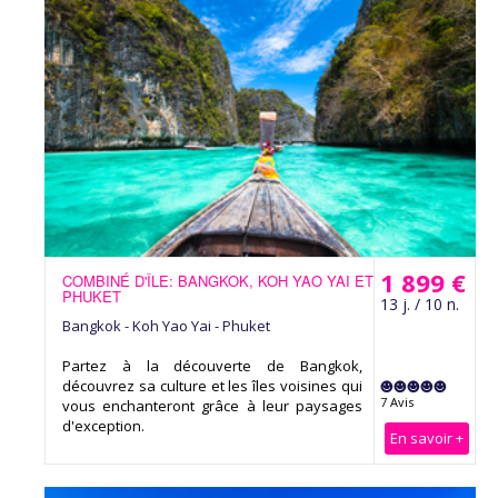
1 899 €
COMBINÉ D'ÎLE: BANGKOK, KOH YAO YAI ET
PHUKET
13 j. / 10 n.
Bangkok - Koh Yao Yai - Phuket
Partez à la découverte de Bangkok,
découvrez sa culture et les îles voisines qui
7 Avis
vous enchanteront grâce à leur paysages
d'exception.
En savoir +