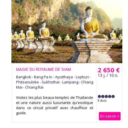
2 650 €
MAGIE DU ROYAUME DE SIAM
13 j. / 10 n.
Bangkok - Bang Pa In - Ayutthaya - Lopburi -
Phitsanuloke - Sukhothaï - Lampang - Chiang
Mai - Chiang Rai
Visitez les plus beaux temples de Thaïlande
9 Avis
et une nature aussi luxuriante qu'exotique
dans ce circuit privatif avec chauffeur et
guide.
En savoir +