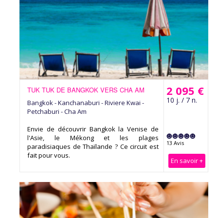
2 095 €
TUK TUK DE BANGKOK VERS CHA AM
10 j. / 7 n.
Bangkok - Kanchanaburi - Riviere Kwai -
Petchaburi - Cha Am
Envie de découvrir Bangkok la Venise de
l'Asie, le Mékong et les plages
13 Avis
paradisiaques de Thaïlande ? Ce circuit est
fait pour vous.
En savoir +