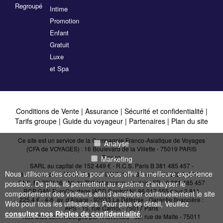
Regroupé
Intime
Promotion
Enfant
Gratuit
Luxe
et Spa
Conditions de Vente
|
Assurance
|
Sécurité et confidentialité
|
Tarifs groupe
|
Guide du voyageur
|
Partenaires
|
Plan du site
Ce site est un service de la Compagnie Franco-Asiatique de Voyages
Analyse
(CFA de VOYAGES) : 16 Boulevard de la Villette - 75019 PARIS
France
Marketing
SARL au capital de 152 449 € - R.C.S. Paris B 381 485 457 -
Nous utilisons des cookies pour vous offrir la meilleure expérience
Immatriculation "Atout France": IM075110232 - N° IATA 202 21950 -
CNIL N° 727146 - N° de TVA intracommunautaire FR 40 381 485 457
possible. De plus, ils permettent au système d'analyser le
RCP GAN EuroCourtage IARD Contrat N° 86.017.655 pour 3 811
comportement des visiteurs afin d'améliorer continuellement le site
225,4 € - 4-6, av. d'Alsace - 92033 La Défense - Garantie financière :
Web pour tous les utilisateurs. Pour plus de détail, Veuillez
APS - 15, rue Carnot - 75017 Paris
consultez nos Règles de confidentialité
.
Nos sites sont hébergés par :
Advences - 52, rue de Malte - 75011