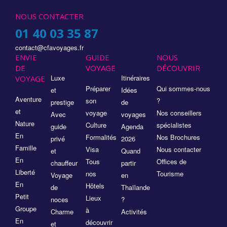
NOUS CONTACTER
01 40 03 35 87
contact@cfavoyages.fr
ENVIE
GUIDE
NOUS
DE
VOYAGE
DÉCOUVRIR
Luxe
Itinéraires
VOYAGE
Préparer
Qui sommes-nous
et
Idées
Aventure
son
?
prestige
de
et
voyage
Nos conseillers
Avec
voyages
Nature
Culture
spécialistes
guide
Agenda
En
Formalités
Nos Brochures
privé
2026
Famille
Visa
Nous contacter
et
Quand
En
Tous
Offices de
chauffeur
partir
Liberté
nos
Tourisme
Voyage
en
En
Hôtels
de
Thaïlande
Petit
Lieux
noces
?
Groupe
à
Charme
Activités
En
découvrir
et