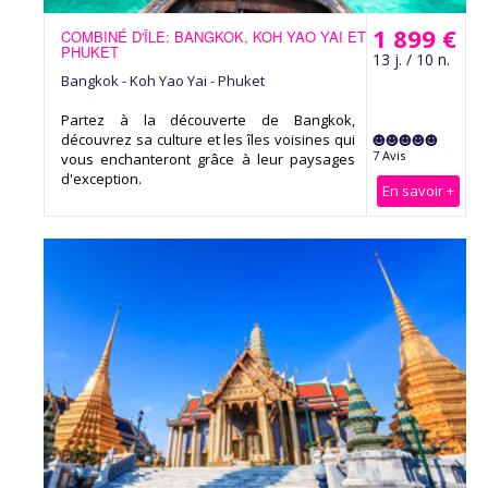
1 899 €
COMBINÉ D'ÎLE: BANGKOK, KOH YAO YAI ET
PHUKET
13 j. / 10 n.
Bangkok - Koh Yao Yai - Phuket
Partez à la découverte de Bangkok,
découvrez sa culture et les îles voisines qui
7 Avis
vous enchanteront grâce à leur paysages
d'exception.
En savoir +