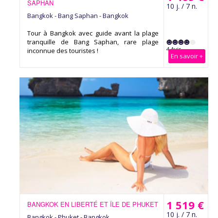
SAPHAN
10 j. / 7 n.
Bangkok - Bang Saphan - Bangkok
Tour à Bangkok avec guide avant la plage
tranquille de Bang Saphan, rare plage
4 Avis
inconnue des touristes !
En savoir +
1 519 €
BANGKOK EN LIBERTÉ ET ÎLE DE PHUKET
10 j. / 7 n.
Bangkok - Phuket - Bangkok