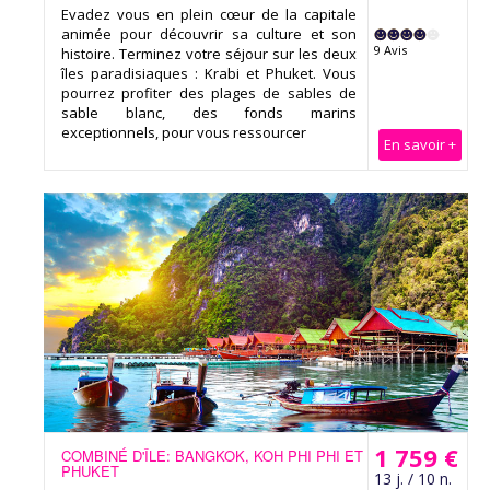
Evadez vous en plein cœur de la capitale
animée pour découvrir sa culture et son
9 Avis
histoire. Terminez votre séjour sur les deux
îles paradisiaques : Krabi et Phuket. Vous
pourrez profiter des plages de sables de
sable blanc, des fonds marins
exceptionnels, pour vous ressourcer
En savoir +
1 759 €
COMBINÉ D'ÎLE: BANGKOK, KOH PHI PHI ET
PHUKET
13 j. / 10 n.