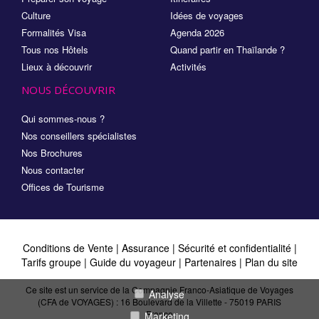
Culture
Idées de voyages
Formalités Visa
Agenda 2026
Tous nos Hôtels
Quand partir en Thaïlande ?
Lieux à découvrir
Activités
NOUS DÉCOUVRIR
Qui sommes-nous ?
Nos conseillers spécialistes
Nos Brochures
Nous contacter
Offices de Tourisme
Conditions de Vente
|
Assurance
|
Sécurité et confidentialité
|
Tarifs groupe
|
Guide du voyageur
|
Partenaires
|
Plan du site
Ce site est un service de la Compagnie Franco-Asiatique de Voyages
Analyse
(CFA de VOYAGES) : 16 Boulevard de la Villette - 75019 PARIS
France
Marketing