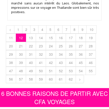
marché sans aucun intérêt du Laos. Globalement, nos
impressions sur ce voyage en Thaïlande sont bien sûr très
positives.
<
1
2
3
4
5
6
7
8
9
10
11
12
13
14
15
16
17
18
19
20
21
22
23
24
25
26
27
28
29
30
31
32
33
34
35
36
37
38
39
40
41
42
43
44
45
46
47
48
49
50
51
52
53
54
55
56
57
58
59
60
61
62
>
6 BONNES RAISONS DE PARTIR AVEC
CFA VOYAGES