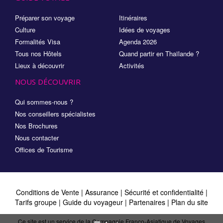
Préparer son voyage
Itinéraires
Culture
Idées de voyages
Formalités Visa
Agenda 2026
Tous nos Hôtels
Quand partir en Thaïlande ?
Lieux à découvrir
Activités
NOUS DÉCOUVRIR
Qui sommes-nous ?
Nos conseillers spécialistes
Nos Brochures
Nous contacter
Offices de Tourisme
Conditions de Vente
|
Assurance
|
Sécurité et confidentialité
|
Tarifs groupe
|
Guide du voyageur
|
Partenaires
|
Plan du site
Ce site est un service de la Compagnie Franco-Asiatique de Voyages