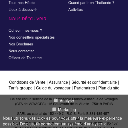
Tous nos Hôtels
Quand partir en Thaïlande ?
Lieux à découvrir
Activités
NOUS DÉCOUVRIR
Qui sommes-nous ?
Nos conseillers spécialistes
Nos Brochures
Nous contacter
Offices de Tourisme
Conditions de Vente
|
Assurance
|
Sécurité et confidentialité
|
Tarifs groupe
|
Guide du voyageur
|
Partenaires
|
Plan du site
Ce site est un service de la Compagnie Franco-Asiatique de Voyages
Analyse
(CFA de VOYAGES) : 16 Boulevard de la Villette - 75019 PARIS
France
Marketing
SARL au capital de 152 449 € - R.C.S. Paris B 381 485 457 -
Nous utilisons des cookies pour vous offrir la meilleure expérience
Immatriculation "Atout France": IM075110232 - N° IATA 202 21950 -
CNIL N° 727146 - N° de TVA intracommunautaire FR 40 381 485 457
possible. De plus, ils permettent au système d'analyser le
RCP GAN EuroCourtage IARD Contrat N° 86.017.655 pour 3 811