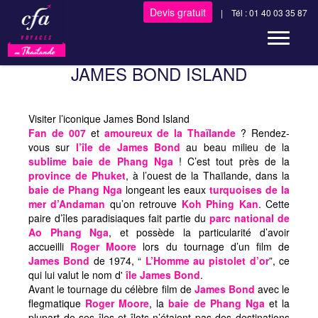
Devis gratuit
| Tél : 01 40 03 35 87
Toggle n
JAMES BOND ISLAND
Visiter l’iconique James Bond Island
Fan de 007
et
amoureux de la Thaïlande
? Rendez-
vous sur
l’île de James Bond
au beau milieu de la
sublime baie de Phang Nga
! C’est tout près de la
province de Phuket
, à l’ouest de la Thaïlande, dans la
baie de Phang Nga
longeant les eaux
turquoises de la
mer d’Andaman
qu’on retrouve
Koh Phing Kan
. Cette
paire d’îles paradisiaques fait partie du
parc national de
Ao Phang Nga
, et possède la particularité d’avoir
accueilli
Roger Moore
lors du tournage d’un film de
James Bond
de 1974, “
L’Homme au pistolet d’or
”, ce
qui lui valut le nom d'
île James Bond
.
Avant le tournage du célèbre film de
James Bond
avec le
flegmatique
Roger Moore
, la
baie de Phang Nga
et la
plupart de ses îles et îlots n’étaient pas des destinations