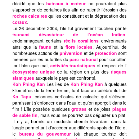
décidé que les
bateaux à moteur
ne pourraient plus
s’approcher de certaines îles afin de ralentir l’érosion des
roches calcaires
qui les constituent et la dégradation des
coraux
.
Le 26 décembre 2004, l’île fut gravement touchée par le
tsunami dévastateur de l’océan Indien
,
endommageant certains
récifs coralliens
environnants
ainsi que la
faune
et la
flore locales
. Aujourd’hui, de
nombreuses actions de
prévention
et de
protection
sont
menées par les autorités du
parc national
pour concilier,
tant bien que mal,
activités touristiques
et respect de l’
écosystème unique
de la région en plus des
risques
sismiques
auxquels le pays est confronté.
Koh Phing Kan
Les îles de
Koh Phing Kan
à quelques
kilomètres de la terre ferme, font face au célèbre îlot de
Ko Tapu
, colonnes verticales de calcaire qui s’élèvent
paraissant s’enfoncer dans l’eau et qu’on aperçoit dans le
film ! L’île possède quelques
grottes
et de jolies
plages
de sable fin
, mais vous ne pourrez pas déguster un plat.
Il n’y a, hormis un modeste chemin lézardant dans la
jungle permettant d’accéder aux différents spots de l’île et
le
bureau du gouverneur
(où chaque touriste doit