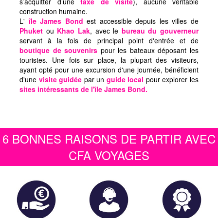
s’acquitter d’une
taxe de visite
), aucune véritable
construction humaine.
L'
île James Bond
est accessible depuis les villes de
Phuket
ou
Khao Lak
, avec le
bureau du gouverneur
servant à la fois de principal point d'entrée et de
boutique de souvenirs
pour les bateaux déposant les
touristes. Une fois sur place, la plupart des visiteurs,
ayant opté pour une excursion d'une journée, bénéficient
d'une
visite guidée
par un
guide local
pour explorer les
sites intéressants de l'île James Bond.
6 BONNES RAISONS DE PARTIR AVEC
CFA VOYAGES