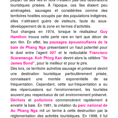
touristiques prisées. À l’époque, ces îles étaient peu
aménagées, sauvages et considérées comme des
territoires hostiles occupés par des populations indigènes,
elles n’attiraient guère de visiteurs, faute du sous-
développement de la zone en termes d’activités.
Tout changea en 1974, lorsque le réalisateur
Guy
Hamilton
trouva cette perle rare en tant que décor de
son film. En effet, les
paysages époustouflants de la
baie de Phang Nga
présentaient un haut potentiel pour
le duel entre l’agent
007
et le redoutable
Francisco
Scaramanga
.
Koh Phing Kan
devint alors la célèbre
"île
James Bond"
, pour le meilleur et pour le pire.
Dès lors, ce territoire autrefois sauvage et préservé devint
une destination touristique particulièrement prisée,
connaissant une montée exponentielle de sa
fréquentation. Cependant, cette sur-fréquentation a eu
des répercussions sur l’environnement, les touristes
souvent peu respectueux de cet environnement préservé.
Déchets
et
pollutions
commencèrent rapidement à
envahir la baie. En 1981, la création du
parc national de
Ao Phang Nga
mit un terme à cette destruction par la
réglementation des activités touristiques. En 1998, il fut