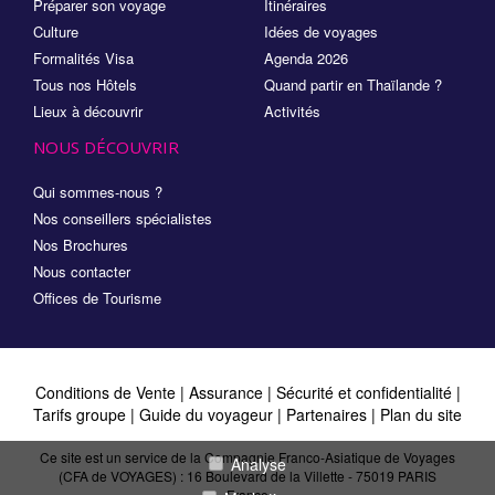
Préparer son voyage
Itinéraires
Culture
Idées de voyages
Formalités Visa
Agenda 2026
Tous nos Hôtels
Quand partir en Thaïlande ?
Lieux à découvrir
Activités
NOUS DÉCOUVRIR
Qui sommes-nous ?
Nos conseillers spécialistes
Nos Brochures
Nous contacter
Offices de Tourisme
Conditions de Vente
|
Assurance
|
Sécurité et confidentialité
|
Tarifs groupe
|
Guide du voyageur
|
Partenaires
|
Plan du site
Ce site est un service de la Compagnie Franco-Asiatique de Voyages
Analyse
(CFA de VOYAGES) : 16 Boulevard de la Villette - 75019 PARIS
France