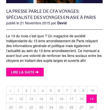
LA PRESSE PARLE DE CFA VOYAGES:
SPÉCIALISTE DES VOYAGES EN ASIE À PARIS
publié le 21 Novembre 2015 par
David
Le 13 du mois c’est quoi ? Un magazine de société
indépendante du 13 ème arrondissement de Paris relayant
des informations générale et politique mais également
l’actualité au sein du 13 ème arrondissement. Ce mensuel a
avant tout une volonté de renforcer les liens sociaux entre les
citoyens en traitant des sujets larges et ouverts afin
LIRE LA SUITE
<
1
2
3
4
5
6
7
8
9
10
11
12
13
14
15
16
17
18
19
20
21
22
23
24
25
26
27
28