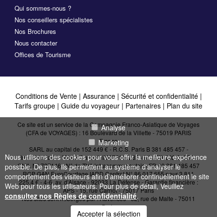
Qui sommes-nous ?
Nos conseillers spécialistes
Nos Brochures
Nous contacter
Offices de Tourisme
Conditions de Vente
|
Assurance
|
Sécurité et confidentialité
|
Tarifs groupe
|
Guide du voyageur
|
Partenaires
|
Plan du site
Ce site est un service de la Compagnie Franco-Asiatique de Voyages
Analyse
(CFA de VOYAGES) : 16 Boulevard de la Villette - 75019 PARIS
France
Marketing
SARL au capital de 152 449 € - R.C.S. Paris B 381 485 457 -
Nous utilisons des cookies pour vous offrir la meilleure expérience
Immatriculation "Atout France": IM075110232 - N° IATA 202 21950 -
CNIL N° 727146 - N° de TVA intracommunautaire FR 40 381 485 457
possible. De plus, ils permettent au système d'analyser le
RCP GAN EuroCourtage IARD Contrat N° 86.017.655 pour 3 811
comportement des visiteurs afin d'améliorer continuellement le site
225,4 € - 4-6, av. d'Alsace - 92033 La Défense - Garantie financière :
Web pour tous les utilisateurs. Pour plus de détail, Veuillez
APS - 15, rue Carnot - 75017 Paris
consultez nos Règles de confidentialité
.
Nos sites sont hébergés par :
Advences - 52, rue de Malte - 75011
Paris
Accepter la sélection