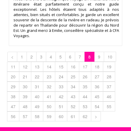
itinéraire était parfaitement conçu et notre guide
exceptionnel. Les hôtels étaient tous adaptés à nos
attentes, bien situés et confortables. Je garde un excellent
souvenir de la descente de la rivière en radeau. Je prévois
de repartir en Thaïlande pour découvrir la région du Nord
Est. Un grand merci à Emilie, conseillère spécialiste et à CFA
Voyages.
<
1
2
3
4
5
6
7
8
9
10
11
12
13
14
15
16
17
18
19
20
21
22
23
24
25
26
27
28
29
30
31
32
33
34
35
36
37
38
39
40
41
42
43
44
45
46
47
48
49
50
51
52
53
54
55
56
57
58
59
60
61
62
>