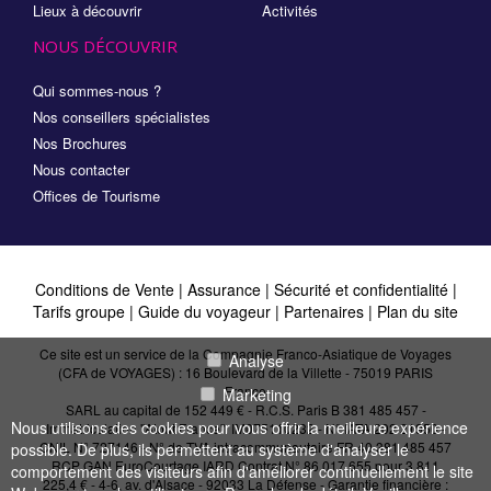
Lieux à découvrir
Activités
NOUS DÉCOUVRIR
Qui sommes-nous ?
Nos conseillers spécialistes
Nos Brochures
Nous contacter
Offices de Tourisme
Conditions de Vente
|
Assurance
|
Sécurité et confidentialité
|
Tarifs groupe
|
Guide du voyageur
|
Partenaires
|
Plan du site
Ce site est un service de la Compagnie Franco-Asiatique de Voyages
Analyse
(CFA de VOYAGES) : 16 Boulevard de la Villette - 75019 PARIS
France
Marketing
SARL au capital de 152 449 € - R.C.S. Paris B 381 485 457 -
Nous utilisons des cookies pour vous offrir la meilleure expérience
Immatriculation "Atout France": IM075110232 - N° IATA 202 21950 -
CNIL N° 727146 - N° de TVA intracommunautaire FR 40 381 485 457
possible. De plus, ils permettent au système d'analyser le
RCP GAN EuroCourtage IARD Contrat N° 86.017.655 pour 3 811
comportement des visiteurs afin d'améliorer continuellement le site
225,4 € - 4-6, av. d'Alsace - 92033 La Défense - Garantie financière :