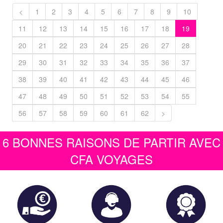
<
1
2
3
4
5
6
7
8
9
10
11
12
13
14
15
16
17
18
19
20
21
22
23
24
25
26
27
28
29
30
31
32
33
34
35
36
37
38
39
40
41
42
43
44
45
46
47
48
49
50
51
52
53
54
55
56
57
58
59
60
61
62
>
6 BONNES RAISONS DE PARTIR AVEC
CFA VOYAGES